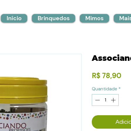
Início
Brinquedos
Mimos
Mai
Associan
Pr
R$ 78,90
Quantidade
*
Adici