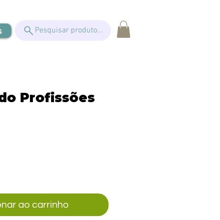
s
Pesquisar produto...
do Profissões
eço
onar ao carrinho